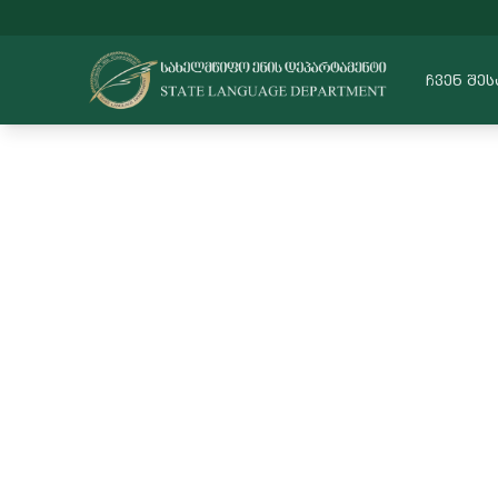
ᲩᲕᲔᲜ ᲨᲔᲡ