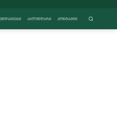
ᲔᲜᲓᲐᲪᲘᲔᲑᲘ
ᲙᲐᲚᲔᲜᲓᲐᲠᲘ
ᲙᲝᲜᲢᲐᲥᲢᲘ