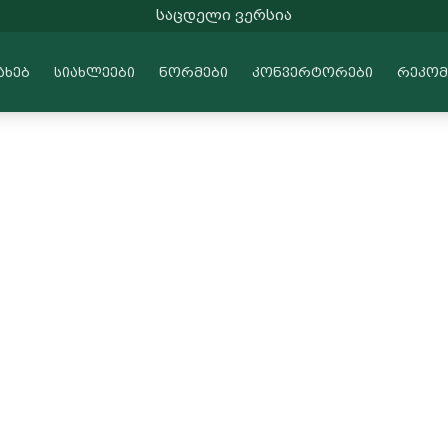
ᲡᲐᲪᲓᲔᲚᲘ ᲕᲔᲠᲡᲘᲐ
ᲐᲮᲔᲑ
ᲡᲘᲐᲮᲚᲔᲔᲑᲘ
ᲜᲝᲠᲛᲔᲑᲘ
ᲙᲝᲜᲕᲔᲠᲢᲝᲠᲔᲑᲘ
ᲠᲔᲙᲝᲛ