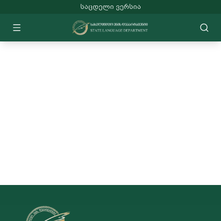
ᲡᲐᲪᲓᲔᲚᲘ ᲕᲔᲠᲡᲘᲐ