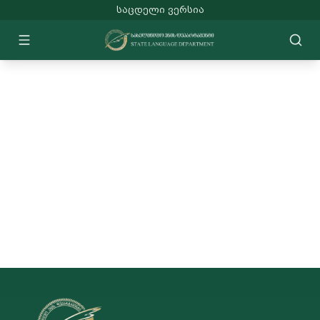
ᲡᲐᲪᲓᲔᲚᲘ ᲕᲔᲠᲡᲘᲐ