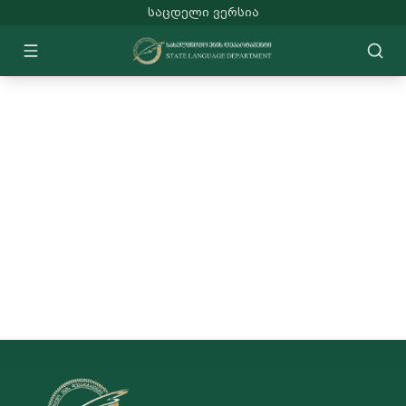
ᲡᲐᲪᲓᲔᲚᲘ ᲕᲔᲠᲡᲘᲐ