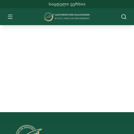
ᲡᲐᲪᲓᲔᲚᲘ ᲕᲔᲠᲡᲘᲐ